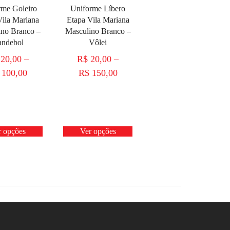
rme Goleiro
Uniforme Líbero
Vila Mariana
Etapa Vila Mariana
ino Branco –
Masculino Branco –
ndebol
Vôlei
20,00
–
R$
20,00
–
100,00
R$
150,00
r opções
Ver opções