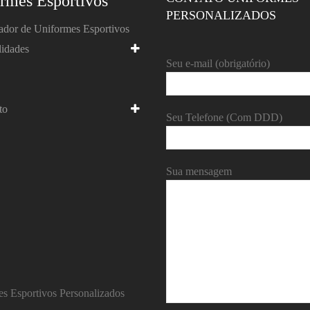
rmes Esportivos
PERSONALIZADOS
ador de Uniformes Esportivos
idades
Seu e-mail (obrigatório)
to
Seu Telefone (Com DDD)
Sua mensagem
s Esportivos Personalizados