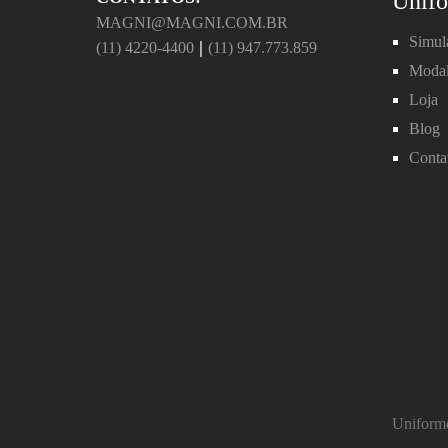
Unifo
MAGNI@MAGNI.COM.BR
Simul
|
(11) 4220-4400
(11) 947.773.859
Modal
Loja
Blog
Conta
Uniforme