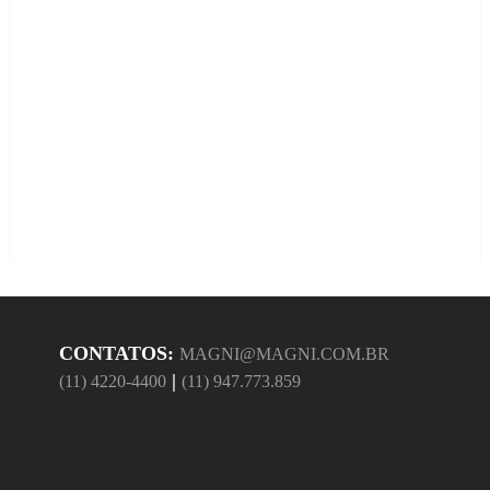
CONTATOS:
MAGNI@MAGNI.COM.BR
|
(11) 4220-4400
(11) 947.773.859